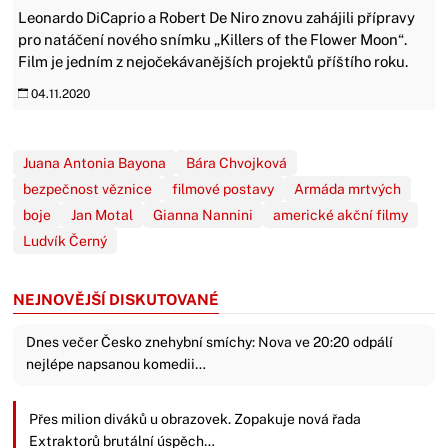
Leonardo DiCaprio a Robert De Niro znovu zahájili přípravy
pro natáčení nového snímku „Killers of the Flower Moon“.
Film je jedním z nejočekávanějších projektů příštího roku.
04.11.2020
Juana Antonia Bayona
Bára Chvojková
bezpečnost věznice
filmové postavy
Armáda mrtvých
boje
Jan Motal
Gianna Nannini
americké akční filmy
Ludvík Černý
NEJNOVĚJŠÍ DISKUTOVANÉ
Dnes večer Česko znehybní smíchy: Nova ve 20:20 odpálí
nejlépe napsanou komedii…
Přes milion diváků u obrazovek. Zopakuje nová řada
Extraktorů brutální úspěch…