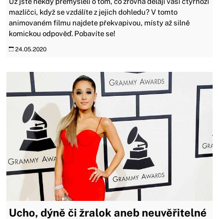
Už jste někdy přemýšleli o tom, co zrovna dělají vaši čtyřnozí
mazlíčci, když se vzdálíte z jejich dohledu? V tomto
animovaném filmu najdete překvapivou, místy až silně
komickou odpověď. Pobavíte se!
24.05.2020
Ucho, dýně či žralok aneb neuvěřitelné