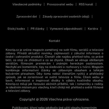
Všeobecné podmínky
|
Provozovatel webu
|
RSS kanál
|
Zpracování dat
|
Zásady zpracování osobních údajů
|
Etický kodex
|
PR články
|
Vymezení odpovědnosti
|
Kariéra
|
Kontakt
Kinotip.cz je online magazín zaměřený na svět filmu, seriálů a televizní
zábavy. Přináší aktuální novinky, zajímavosti z zákulisí informace o
české i zahraniční produkci. Čtenáři zde najdou přehled toho, co právě
běží, co stojí za zhlédnutí a co se chystá. Obsah se věnuje oblíbeným
seriálům, filmovým premiérám i známým hereckým osobnostem.
Nechybí ani komentáře, tipy na sledování a rozhovory s tvůrci. Magazín
kombinuje informativní články se zábavným obsahem a lehkým
bulvárním přesahem. Díky tomu nabízí čtenářům rychlý a přehledný
způsob, jak se zorientovat ve světě televize a filmu. Cílem webu je
bavit, informovat a inspirovat diváky k výběru kvalitního obsahu.
Kinotip.cz milují jak fanoušci akčních příběhů, tak i romantiky a rodiny.
Je ideálním místem pro všechny, kteří chtějí mít přehled o světě filmové
a televizní zábavy.
Copyright @ 2026 Všechna práva vyhrazena.
Publikování, šíření nebo jakékoliv jiné užití obsahu komerčním