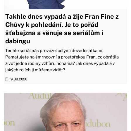
Takhle dnes vypadá a žije Fran Fine z
Chůvy k pohledání. Je to pořád
šťabajzna a věnuje se seriálům i
dabingu
Tenhle seriál nás provázel celými devadesátkami.
Pamatujete na šmrncovní a prostořekou Fran, co obrátila
život jedné rodiny vzhůru nohama? Jak dnes vypadá a v
jakých rolích ji můžeme vidět?
19.08.2020