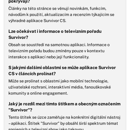
pokrývají?
Články na této stránce se věnují novinkám, funkcím,
návodům k použití, aktualizacím a recenzím týkajícím se
výhradně aplikace Survivor CS.
Lze očekávat i informace o televizním pořadu
Survivor?
Obsah se soustředí na samotnou aplikaci. Informace o
televizním pořadu budou zmíněny pouze v kontextu
interakce s aplikací nebo její funkcionality.
S jakými dalšími oblastmi se může aplikace Survivor
CS v článcích prolínat?
Může se prolínat s oblastmi jako mobilní technologie,
uživatelské rozhraní, interaktivní média, fanouškovské
komunity a online engagement.
Jaký je rozdíl mezi tímto štítkem a obecným označením
"Survivor"?
Tento štítek se úzce zaměřuje na konkrétní digitální nástroj
– aplikaci. Štítek "Survivor" by obsáhl širší spektrum témat
spojených s televizní show jako takovou.