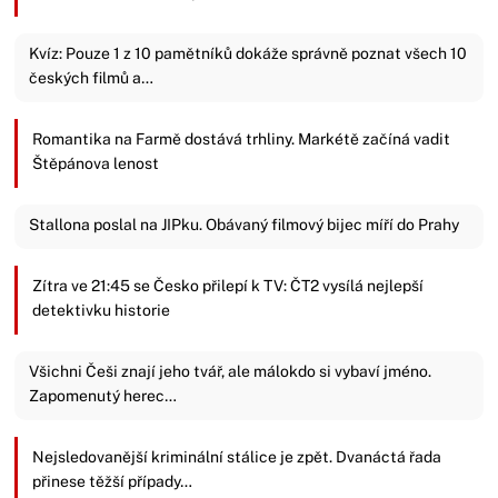
Kvíz: Pouze 1 z 10 pamětníků dokáže správně poznat všech 10
českých filmů a…
Romantika na Farmě dostává trhliny. Markétě začíná vadit
Štěpánova lenost
Stallona poslal na JIPku. Obávaný filmový bijec míří do Prahy
Zítra ve 21:45 se Česko přilepí k TV: ČT2 vysílá nejlepší
detektivku historie
Všichni Češi znají jeho tvář, ale málokdo si vybaví jméno.
Zapomenutý herec…
Nejsledovanější kriminální stálice je zpět. Dvanáctá řada
přinese těžší případy…