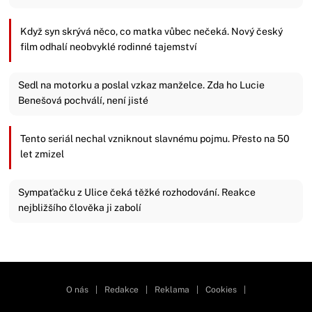
Když syn skrývá něco, co matka vůbec nečeká. Nový český
film odhalí neobvyklé rodinné tajemství
Sedl na motorku a poslal vzkaz manželce. Zda ho Lucie
Benešová pochválí, není jisté
Tento seriál nechal vzniknout slavnému pojmu. Přesto na 50
let zmizel
Sympaťačku z Ulice čeká těžké rozhodování. Reakce
nejbližšího člověka ji zabolí
Zavřít reklamu
O nás
|
Redakce
|
Reklama
|
Cookies
|