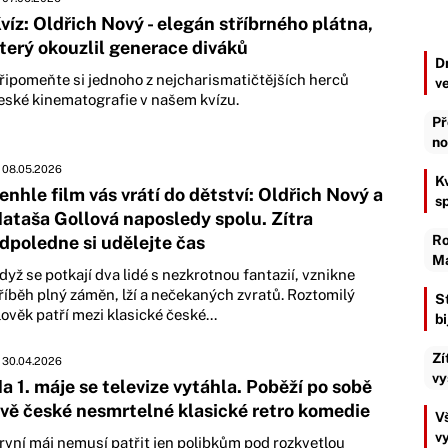
víz: Oldřich Nový - elegán stříbrného plátna,
terý okouzlil generace diváků
D
řipomeňte si jednoho z nejcharismatičtějších herců
v
eské kinematografie v našem kvízu.
Př
no
08.05.2026
K
enhle film vás vrátí do dětství: Oldřich Nový a
s
ataša Gollová naposledy spolu. Zítra
dpoledne si udělejte čas
Ro
Ma
dyž se potkají dva lidé s nezkrotnou fantazií, vznikne
říběh plný záměn, lží a nečekaných zvratů. Roztomilý
S
lověk patří mezi klasické české...
b
Zí
30.04.2026
vy
a 1. máje se televize vytáhla. Poběží po sobě
vě české nesmrtelné klasické retro komedie
Vš
v
rvní máj nemusí patřit jen polibkům pod rozkvetlou