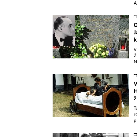
A
O
J
k
V
Ž
N
V
H
ž
T
r
p