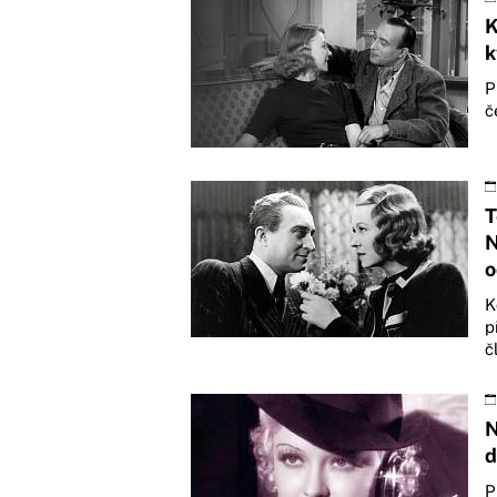
K
k
P
č
T
N
o
K
p
č
N
d
P