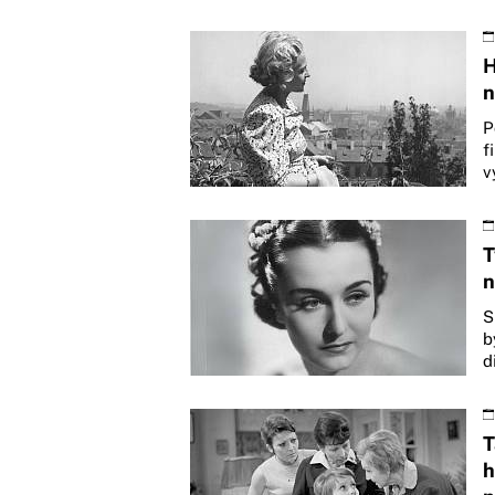
H
n
P
f
v
T
n
S
b
d
T
h