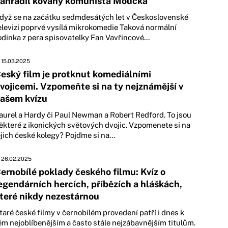
ahradil kovaný komunista Moučka
dyž se na začátku sedmdesátých let v Československé
elevizi poprvé vysílá mikrokomedie Taková normální
odinka z pera spisovatelky Fan Vavřincové...
15.03.2025
eský film je protknut komediálními
vojicemi. Vzpomeňte si na ty nejznámější v
ašem kvízu
aurel a Hardy či Paul Newman a Robert Redford. To jsou
ěkteré z ikonických světových dvojic. Vzpomenete si na
ejich české kolegy? Pojďme si na...
26.02.2025
ernobílé poklady českého filmu: Kvíz o
egendárních hercích, příbězích a hláškách,
teré nikdy nezestárnou
taré české filmy v černobílém provedení patří i dnes k
ěm nejoblíbenějším a často stále nejzábavnějším titulům.