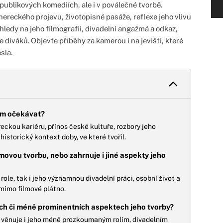
ublikových komediích, ale i v poválečné tvorbě.
ereckého projevu, životopisné pasáže, reflexe jeho vlivu
ledy na jeho filmografii, divadelní angažmá a odkaz,
e diváků. Objevte příběhy za kamerou i na jevišti, které
sla.
kem očekávat?
reckou kariéru, přínos české kultuře, rozbory jeho
historický kontext doby, ve které tvořil.
movou tvorbu, nebo zahrnuje i jiné aspekty jeho
role, tak i jeho významnou divadelní práci, osobní život a
 mimo filmové plátno.
ch či méně prominentních aspektech jeho tvorby?
k věnuje i jeho méně prozkoumaným rolím, divadelním