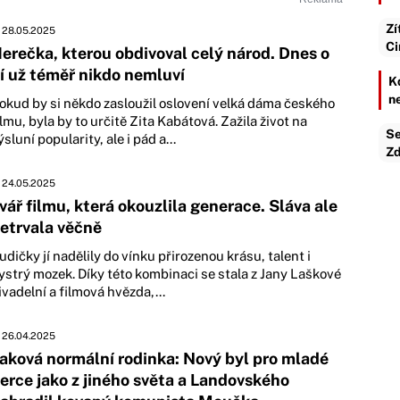
Zí
28.05.2025
Ci
erečka, kterou obdivoval celý národ. Dnes o
í už téměř nikdo nemluví
K
n
okud by si někdo zasloužil oslovení velká dáma českého
ilmu, byla by to určitě Zita Kabátová. Zažila život na
Se
ýsluní popularity, ale i pád a...
Zd
24.05.2025
vář filmu, která okouzlila generace. Sláva ale
etrvala věčně
udičky jí nadělily do vínku přirozenou krásu, talent i
ystrý mozek. Díky této kombinaci se stala z Jany Laškové
ivadelní a filmová hvězda,...
26.04.2025
aková normální rodinka: Nový byl pro mladé
erce jako z jiného světa a Landovského