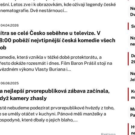
řešní. Letos zve i k obrazovkám, kde ožívají legendy české
Ne
inematografie. Dvě nestárnoucí...
Dv
04.04.2026
S
ítra se celé Česko seběhne u televize. V
Na
8:00 poběží nejvtipnější česká komedie všech
ne
ob
D
omedie, která vznikla v těžké době protektorátu, a
2
řesto dokáže rozesmát i dnes. Film Baron Prášil stojí na
vězdném výkonu Vlasty Buriana i...
Ne
Je
06.08.2025
a nejlepší prvorepubliková zábava začínala,
K
dyž kamery zhasly
m
istě nebudeme podezírat prvorepublikové hvězdy z toho,
Ma
e se uměly otáčet v kuchyni. Pánové měli manželky a
Pa
ospodyně, které dbaly o jejich blaho,...
H
n