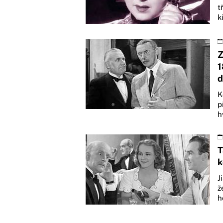
t
k
Z
1
d
K
p
h
T
k
J
ž
h