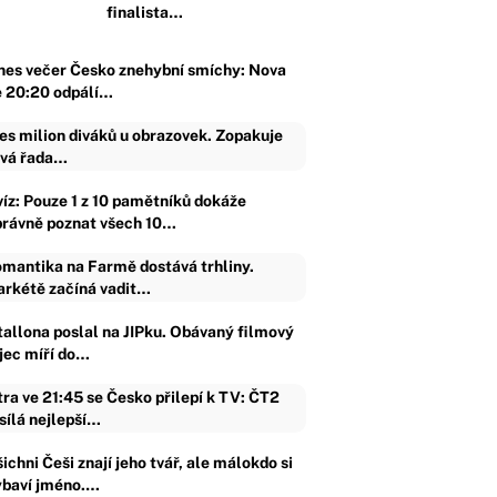
finalista…
nes večer Česko znehybní smíchy: Nova
e 20:20 odpálí…
es milion diváků u obrazovek. Zopakuje
vá řada…
víz: Pouze 1 z 10 pamětníků dokáže
právně poznat všech 10…
mantika na Farmě dostává trhliny.
rkétě začíná vadit…
tallona poslal na JIPku. Obávaný filmový
ijec míří do…
tra ve 21:45 se Česko přilepí k TV: ČT2
sílá nejlepší…
ichni Češi znají jeho tvář, ale málokdo si
ybaví jméno.…