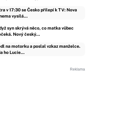
tra v 17:30 se Česko přilepí k TV: Nova
nema vysílá…
dyž syn skrývá něco, co matka vůbec
ečeká. Nový český…
dl na motorku a poslal vzkaz manželce.
a ho Lucie…