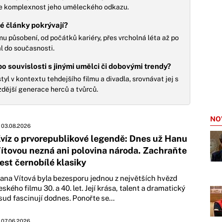
je komplexnost jeho uměleckého odkazu.
é články pokrývají?
 působení, od počátků kariéry, přes vrcholná léta až po
al do současnosti.
o souvislosti s jinými umělci či dobovými trendy?
l v kontextu tehdejšího filmu a divadla, srovnávat jej s
zdější generace herců a tvůrců.
NO
03.08.2026
víz o prvorepublikové legendě: Dnes už Hanu
ítovou nezná ani polovina národa. Zachraňte
est černobílé klasiky
ana Vítová byla bezesporu jednou z největších hvězd
eského filmu 30. a 40. let. Její krása, talent a dramatický
sud fascinují dodnes. Ponořte se...
07.06.2026