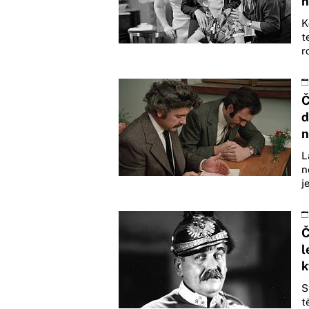
n
K
t
r
Č
d
n
L
n
j
Č
l
k
S
t