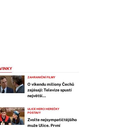
VINKY
ZAHRANIČNÍ FILMY
O víkendu miliony Čechů
zajásají: Televize spustí
největší…
ULICE HERCI HEREČKY
POSTAVY
Zvolte nejsympatičtějšího
muže Ulice. První