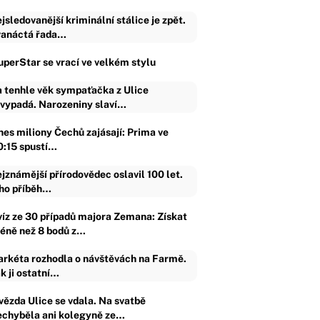
jsledovanější kriminální stálice je zpět.
anáctá řada…
uperStar se vrací ve velkém stylu
 tenhle věk sympaťačka z Ulice
vypadá. Narozeniny slaví…
nes miliony Čechů zajásají: Prima ve
0:15 spustí…
jznámější přírodovědec oslavil 100 let.
ho příběh…
víz ze 30 případů majora Zemana: Získat
éně než 8 bodů z…
rkéta rozhodla o návštěvách na Farmě.
k ji ostatní…
vězda Ulice se vdala. Na svatbě
echyběla ani kolegyně ze…