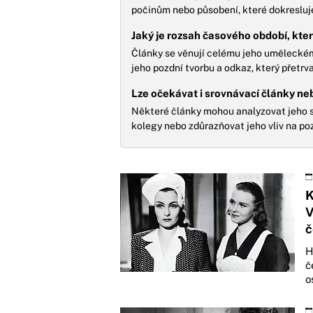
počinům nebo působení, které dokreslu
Jaký je rozsah časového období, kter
Články se věnují celému jeho uměleckému
jeho pozdní tvorbu a odkaz, který přetrv
Lze očekávat i srovnávací články neb
Některé články mohou analyzovat jeho sty
kolegy nebo zdůrazňovat jeho vliv na po
K
V
č
H
č
o