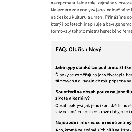
nezapomenutelné role, zejména v prvorep
Naleznete zde analýzy jeho jedinečného h
na českou kulturu a umění. Přinášíme poh
který i po letech inspiruje a baví generac
formovaly tohoto mistra hereckého řeme
FAQ: Oldřich Nový
Jaké typy článků lze pod tímto štít
Články se zaměřují na jeho životopis, he
filmových a divadelních rolí, případně na 
Soustředí se obsah pouze na jeho fil
života a kariéry?
Obsah pokrývá jak jeho ikonické filmové 
vliv na uměleckou scénu své doby, a to i
Najdu zde i informace o méně známý
Ano, kromě nejznámějších hitů se štíte