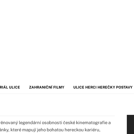
RIÁL ULICE
ZAHRANIČNÍ FILMY
ULICE HERCI HEREČKY POSTAVY
ěnovaný legendární osobnosti české kinematografie a
ánky, které mapují jeho bohatou hereckou kariéru,