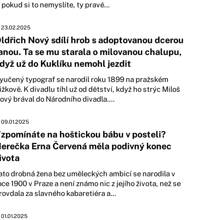
 pokud si to nemyslíte, ty pravé...
23.02.2025
ldřich Nový sdílí hrob s adoptovanou dcerou
anou. Ta se mu starala o milovanou chalupu,
dyž už do Kuklíku nemohl jezdit
yučený typograf se narodil roku 1899 na pražském
ižkově. K divadlu tíhl už od dětství, když ho strýc Miloš
ový brával do Národního divadla....
09.01.2025
zpomínáte na hoštickou bábu v posteli?
erečka Erna Červená měla podivný konec
ivota
ato drobná žena bez uměleckých ambicí se narodila v
oce 1900 v Praze a není známo nic z jejího života, než se
rovdala za slavného kabaretiéra a...
01.01.2025