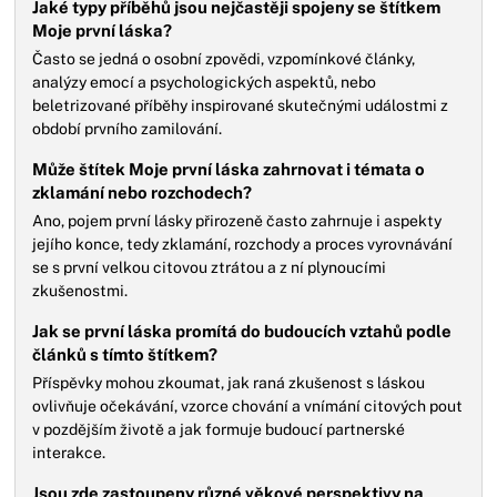
Jaké typy příběhů jsou nejčastěji spojeny se štítkem
Moje první láska?
Často se jedná o osobní zpovědi, vzpomínkové články,
analýzy emocí a psychologických aspektů, nebo
beletrizované příběhy inspirované skutečnými událostmi z
období prvního zamilování.
Může štítek Moje první láska zahrnovat i témata o
zklamání nebo rozchodech?
Ano, pojem první lásky přirozeně často zahrnuje i aspekty
jejího konce, tedy zklamání, rozchody a proces vyrovnávání
se s první velkou citovou ztrátou a z ní plynoucími
zkušenostmi.
Jak se první láska promítá do budoucích vztahů podle
článků s tímto štítkem?
Příspěvky mohou zkoumat, jak raná zkušenost s láskou
ovlivňuje očekávání, vzorce chování a vnímání citových pout
v pozdějším životě a jak formuje budoucí partnerské
interakce.
Jsou zde zastoupeny různé věkové perspektivy na