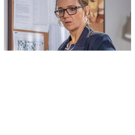
Ulice: Studenti se semkli, Petr Dvořák
přitvrdil a bezmocnou obětí je
najednou Soňa
To, že místo Matěje se obětí stává zničehonic paní ředitelka,
platí alespoň z pohledu bratrů Dlouhých. Jan a Jiří během
rozhovoru prozradili, jaký je jejich pohled na celou tuto
kauzu kolem vyloučení mladého Dvořáka a Soniny
nespravedlivé pomsty.
21.01.2025