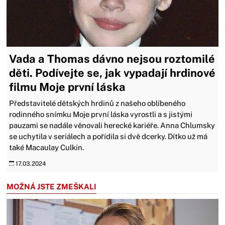
Vada a Thomas dávno nejsou roztomilé
děti. Podívejte se, jak vypadají hrdinové
filmu Moje první láska
Představitelé dětských hrdinů z našeho oblíbeného
rodinného snímku Moje první láska vyrostli a s jistými
pauzami se nadále věnovali herecké kariéře. Anna Chlumsky
se uchytila v seriálech a pořídila si dvě dcerky. Dítko už má
také Macaulay Culkin.
17.03.2024
MOŽNÁ JSTE ZMEŠKALI