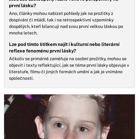
první lásku?
Ano, články mohou nabízet pohledy jak na prožitky z
dospívání či mládí, tak i na retrospektivní vzpomínky
dospělých, kteří bilancují nad svou první velkou láskou po
mnoha letech.
Lze pod tímto štítkem najít i kulturní nebo literární
reflexe fenoménu první lásky?
Ačkoliv se primárně zaměřuje na osobní prožitky, mohou se
objevit i texty reflektující, jak se téma první lásky objevuje v
literatuře, filmu či jiných formách umění a jak je vnímáno
společností.