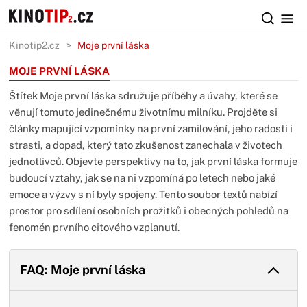
Kinotip2.cz
Moje první láska
MOJE PRVNÍ LÁSKA
Štítek Moje první láska sdružuje příběhy a úvahy, které se
věnují tomuto jedinečnému životnímu milníku. Projděte si
články mapující vzpomínky na první zamilování, jeho radosti i
strasti, a dopad, který tato zkušenost zanechala v životech
jednotlivců. Objevte perspektivy na to, jak první láska formuje
budoucí vztahy, jak se na ni vzpomíná po letech nebo jaké
emoce a výzvy s ní byly spojeny. Tento soubor textů nabízí
prostor pro sdílení osobních prožitků i obecných pohledů na
fenomén prvního citového vzplanutí.
FAQ: Moje první láska